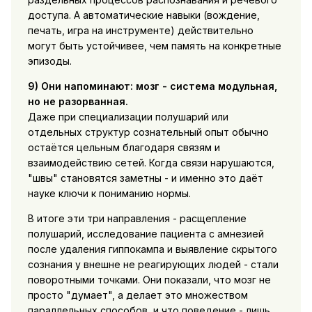
доступа. А автоматические навыки (вождение,
печать, игра на инструменте) действительно
могут быть устойчивее, чем память на конкретные
эпизоды.
9) Они напоминают: мозг - система модульная,
но не разорванная.
Даже при специализации полушарий или
отдельных структур сознательный опыт обычно
остаётся цельным благодаря связям и
взаимодействию сетей. Когда связи нарушаются,
"швы" становятся заметны - и именно это даёт
науке ключи к пониманию нормы.
В итоге эти три направления - расщепление
полушарий, исследование пациента с амнезией
после удаления гиппокампа и выявление скрытого
сознания у внешне не реагирующих людей - стали
поворотными точками. Они показали, что мозг не
просто "думает", а делает это множеством
параллельных способов, и что поведение - лишь