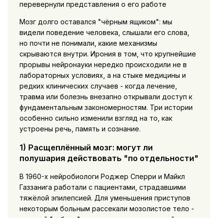
перевернули представления о его работе
Мозг долго оставался "чёрным ящиком": мы
видели поведение человека, слышали его слова,
но почти не понимали, какие механизмы
скрываются внутри. Ирония в том, что крупнейшие
прорывы нейронауки нередко происходили не в
лабораторных условиях, а на стыке медицины и
редких клинических случаев - когда лечение,
травма или болезнь внезапно открывали доступ к
фундаментальным закономерностям. Три истории
особенно сильно изменили взгляд на то, как
устроены речь, память и сознание.
1) Расщеплённый мозг: могут ли
полушария действовать "по отдельности"
В 1960-х нейробиологи Роджер Сперри и Майкл
Газзанига работали с пациентами, страдавшими
тяжёлой эпилепсией. Для уменьшения приступов
некоторым больным рассекали мозолистое тело -