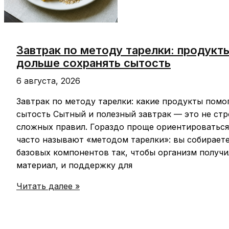
Завтрак по методу тарелки: продукт
дольше сохранять сытость
6 августа, 2026
Завтрак по методу тарелки: какие продукты пом
сытость Сытный и полезный завтрак — это не стро
сложных правил. Гораздо проще ориентироваться
часто называют «методом тарелки»: вы собирает
базовых компонентов так, чтобы организм получи
материал, и поддержку для
Завтрак
Читать далее »
по
методу
тарелки: