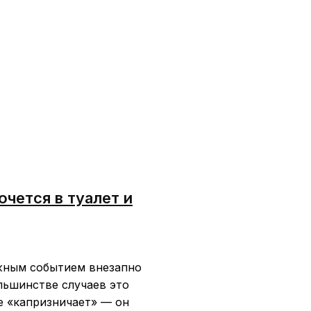
очется в туалет и
ажным событием внезапно
ольшинстве случаев это
е «капризничает» — он