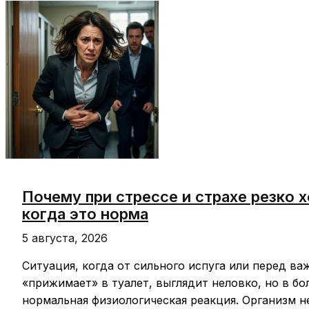
продукты,
которые
помогают
дольше
сохранять
сытость
Почему при стрессе и страхе резко х
когда это норма
5 августа, 2026
Ситуация, когда от сильного испуга или перед в
«прижимает» в туалет, выглядит неловко, но в б
нормальная физиологическая реакция. Организм н