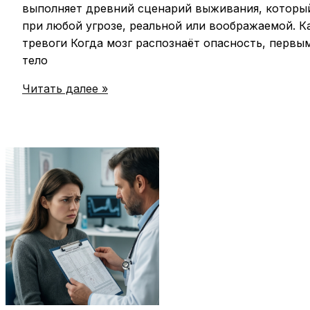
выполняет древний сценарий выживания, который
при любой угрозе, реальной или воображаемой. К
тревоги Когда мозг распознаёт опасность, первы
тело
Почему
Читать далее »
при
стрессе
и
страхе
резко
хочется
в
туалет
и
когда
это
норма