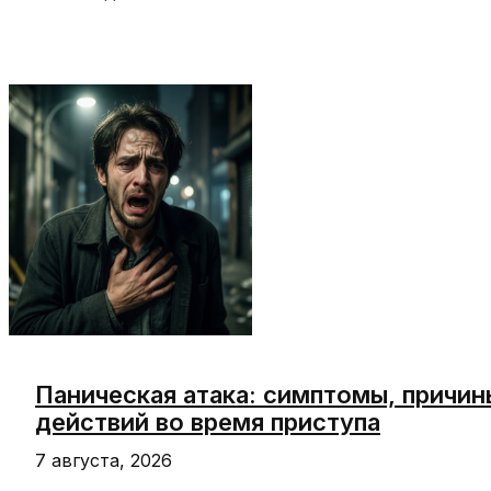
нельзя
пить
кофе:
бессонница,
тревожность,
давление,
гастрит
и
беременность
Паническая атака: симптомы, причин
действий во время приступа
7 августа, 2026