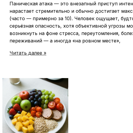
Паническая атака — это внезапный приступ интен
нарастает стремительно и обычно достигает мак
(часто — примерно за 10). Человек ощущает, будт
серьёзная опасность, хотя объективной угрозы м
возникнуть на фоне стресса, переутомления, боле
переживаний — а иногда «на ровном месте»,
Паническая
Читать далее »
атака:
симптомы,
причины
и
алгоритм
действий
во
время
приступа