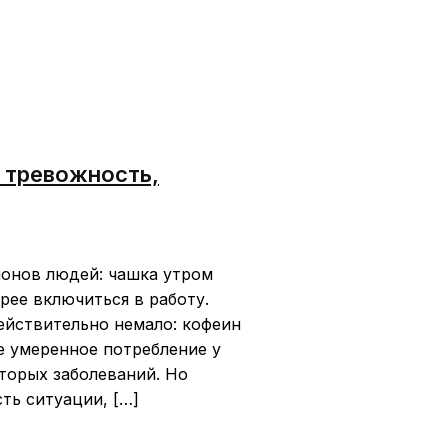
, тревожность,
ионов людей: чашка утром
рее включиться в работу.
ействительно немало: кофеин
е умеренное потребление у
торых заболеваний. Но
сть ситуации, […]