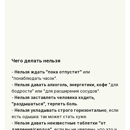
Чего делать нельзя
-
Нельзя ждать "пока отпустит"
или
"понаблюдать часок".
-
Нельзя давать алкоголь, энергетики, кофе
"для
бодрости" или "для расширения сосудов".
-
Нельзя заставлять человека ходить,
"раздышаться", терпеть боль.
-
Нельзя укладывать строго горизонтально
, если
есть одышка: так может стать хуже.
-
Нельзя давать неизвестные таблетки "от
давления/сердца"
, если вы не уверены, что это и