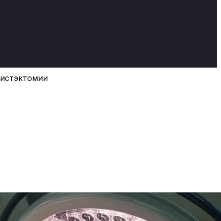
цистэктомии