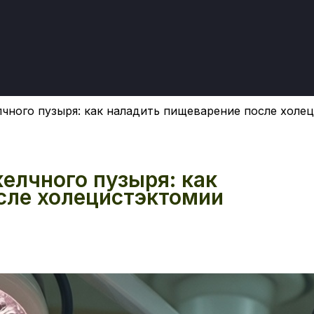
лчного пузыря: как наладить пищеварение после холе
елчного пузыря: как
сле холецистэктомии