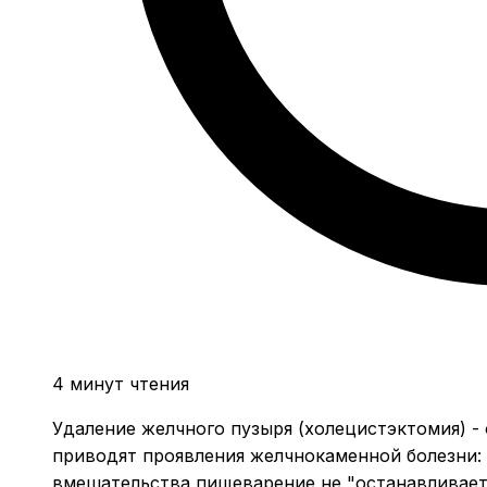
4 минут чтения
Удаление желчного пузыря (холецистэктомия) - 
приводят проявления желчнокаменной болезни: 
вмешательства пищеварение не "останавливаетс