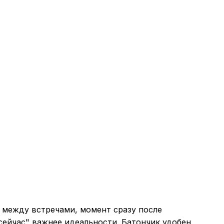
о между встречами, момент сразу после
 сейчас" важнее идеальности. Батончик удобен